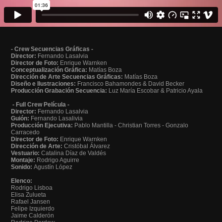
- Crew Secuencias Gráficas -
Director:
Fernando Lasalvia
Director de Foto:
Enrique Warnken
Conceptualización Gráfica:
Matías Boza
Dirección de Arte Secuencias Gráficas:
Matías Boza
Diseño e Ilustraciones:
Francisco Bahamondes & David Becker
Producción Grabación Secuencia:
Luz María Escobar & Patricio Ayala
- Full Crew Película -
Director:
Fernando Lasalvia
Guión:
Fernando Lasalivia
Producción Ejecutiva:
Pablo Mantilla - Christian Torres - Gonzalo
Carracedo
Director de Foto:
Enrique Warnken
Dirección de Arte:
Cristóbal Álvarez
Vestuario:
Catalina Díaz de Valdés
Montaje:
Rodrigo Aguirre
Sonido:
Agustín López
Elenco:
Rodrigo Lisboa
Elisa Zulueta
Rafael Jansen
Felipe Izquierdo
Jaime Calderón