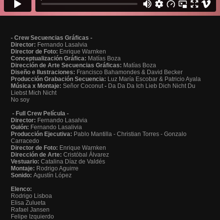
- Crew Secuencias Gráficas -
Director:
Fernando Lasalvia
Director de Foto:
Enrique Warnken
Conceptualización Gráfica:
Matías Boza
Dirección de Arte Secuencias Gráficas:
Matías Boza
Diseño e Ilustraciones:
Francisco Bahamondes & David Becker
Producción Grabación Secuencia:
Luz María Escobar & Patricio Ayala
Música x Montaje:
Señor Coconut
-
Da Da Da Ich Lieb Dich Nicht Du
Liebst Mich Nicht
No soy
- Full Crew Película -
Director:
Fernando Lasalvia
Guión:
Fernando Lasalivia
Producción Ejecutiva:
Pablo Mantilla - Christian Torres - Gonzalo
Carracedo
Director de Foto:
Enrique Warnken
Dirección de Arte:
Cristóbal Álvarez
Vestuario:
Catalina Díaz de Valdés
Montaje:
Rodrigo Aguirre
Sonido:
Agustín López
Elenco:
Rodrigo Lisboa
Elisa Zulueta
Rafael Jansen
Felipe Izquierdo